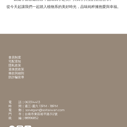
從今天起讓我們一起踏入植物系的美好時光，品味純粹擁抱愛與幸福。
會員制度
宅配需知
隱私政策
退換貨政策
條款與細則
防詐騙宣導
電 話｜063314413
時 間｜週三-週六 13PM - 18PM
電 郵｜ soivegan@soitaiwan.com
門 市｜台南市東區裕平路312號
統 編｜88996852