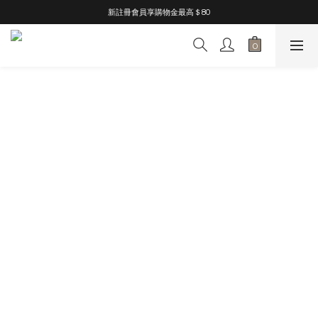
新註冊會員享購物金最高＄80
單筆滿 $3000免運
加入LINE好友享購物金NT$50
單筆滿 $3000免運