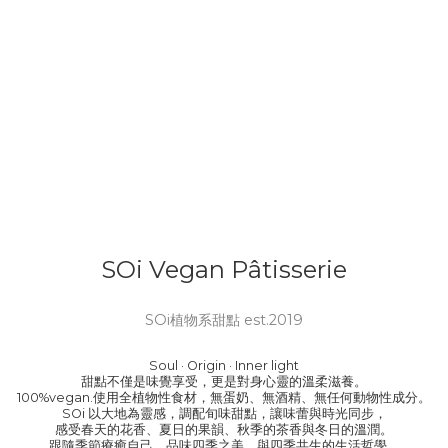
SOi Vegan Pâtisserie
SOi植物系甜點 est.2019
Soul · Origin · Inner light
甜點不僅是味覺享受，更是對身心靈的溫柔滋養。
100%vegan.使用全植物性食材，無蛋奶、無酒精、無任何動物性成分。
SOi 以大地為靈感，調配旬味甜點，讓味蕾與時光同步，
感受春天的花香、夏日的果韻、秋季的茶香與冬日的溫潤。
跟隨季節療癒自己，品味四季之美。與四季共生的生活哲學。