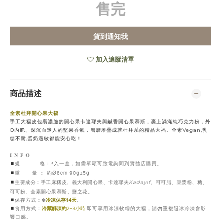
售完
貨到通知我
加入追蹤清單
商品描述
全素杜拜開心果大福
手工大福皮包裹濃脆的開心果卡達耶夫與鹹香開心果慕斯，裹上滿滿純巧克力粉，
外
Q內脆、深沉而迷人的堅果香氣，層層堆疊成就杜拜系的精品大福。全素Vegan,乳
糖不耐,蛋奶過敏都能安心吃！
𝐈
𝐍
𝐅
𝐎
⏹︎
規
格：3入一盒，如需單顆可致電詢問到實體店購買。
Ø6cm 90g
5g
⏹︎
±
重 量
：
約
⏹︎
Kadayıf
主要成分：手工麻糬皮、義大利開心果、
卡達耶夫
、
可可脂、豆漿粉、糖、
可可粉、全素開心果慕斯、鹽之花。
⏹︎
❄️
冷
凍保存14
天
保存方式：
。
⏹︎
冷藏解凍約
2~3小時
方式：
即可享用冰涼軟糯的大福，請勿重複退冰冷凍會影
食用
響口感
。