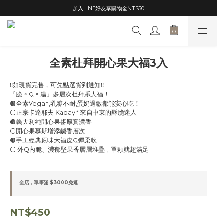
加入LINE好友享購物金NT$50
單筆滿 $3000免運
單筆滿 $3000免運
全素杜拜開心果大福3入
‼️如現貨完售，可先點選貨到通知‼️
「脆 × Q × 濃」多層次杜拜系大福！
🟤全素Vegan,乳糖不耐,蛋奶過敏都能安心吃！
⚪正宗卡達耶夫 Kadayıf 來自中東的酥脆迷人
🟤義大利純開心果醬厚實濃香
⚪開心果慕斯增添鹹香層次
🟤手工經典原味大福皮Q彈柔軟
⚪ 外Q內脆、濃郁堅果香層層堆疊，單顆就超滿足
全店，單筆滿 $3000免運
NT$450