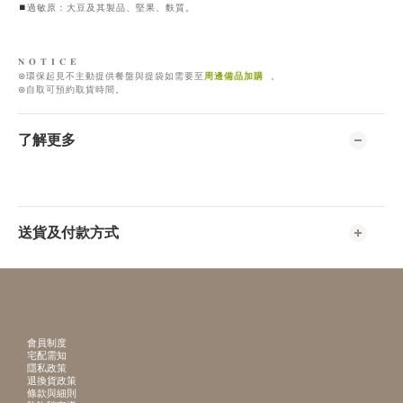
⏹︎
過敏原：大豆及其製品、堅果、麩質。
𝐍
𝐎
𝐓
𝐈
𝐂
𝐄
周邊備品加購
⊛
環保起見不主動提供餐盤與提袋如需要至
。
⊛
自取可預約取貨時間。
了解更多
送貨及付款方式
會員制度
宅配需知
隱私政策
退換貨政策
條款與細則